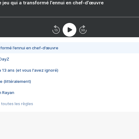
e jeu qui a transformé l’ennui en chef-d’œuvre
nsformé l’ennui en chef-d’œuvre
 DayZ
 a 13 ans (et vous l'avez ignoré)
e (littéralement)
im Rayan
 toutes les règles
s les jeux vidéo
us choquant de Rockstar ? - Le scandale BULLY
e plus moche de Steam